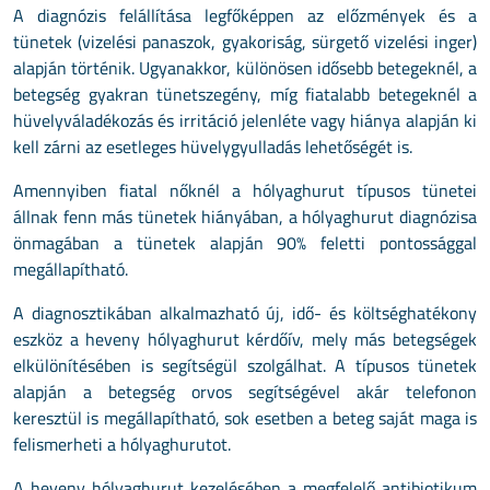
A diagnózis felállítása legfőképpen az előz­mények és a
tünetek (vizelési panaszok, gyakoriság, sürgető vizelési inger)
alapján történik. Ugyanakkor, különösen idősebb betegeknél, a
betegség gyakran tünetszegény, míg fiatalabb betegeknél a
hüvelyváladékozás és irritáció jelenléte vagy hiánya alapján ki
kell zárni az esetleges hüvelygyulladás lehetősé­gét is.
Amennyiben fiatal nőknél a hó­lyaghurut típusos tünetei
állnak fenn más tünetek hiányában, a hólyaghurut diagnózisa
önmagában a tünetek alapján 90% feletti pontossággal
megállapítható.
A diagnosztikában alkalmazható új, idő- és költséghatékony
eszköz a heveny hólyaghurut kérdőív, mely más betegségek
elkülönítésében is segítségül szol­gálhat. A típusos tünetek
alapján a betegség orvos segítségével akár telefonon
keresztül is megálla­pítható, sok esetben a beteg saját maga is
felismerheti a hólyaghurutot.
A heveny hólyaghurut kezelésében a megfelelő antibiotikum