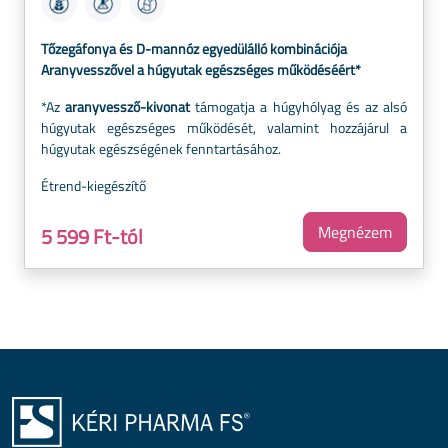
Tőzegáfonya és D-mannóz egyedülálló kombinációja
Aranyvesszővel a húgyutak egészséges működéséért*
*Az
aranyvessző-kivonat
támogatja a húgyhólyag és az alsó
húgyutak egészséges működését, valamint hozzájárul a
húgyutak egészségének fenntartásához.
Étrend-kiegészítő
Megnézem
5 599 Ft-tól