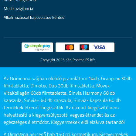
Medikovigilancia
Alkalmazással kapcsolatos kérdés
Copyright 2026 Kéri Pharma FS Kft.
Az Urimenna szájban oldódó granulátum 14db, Granprox 30db
filmtabletta, Dimotec Duo 30db filmtabletta, Movex
VitaKollagén 60db filmtabletta, Sinvia Harmony 60 db
kapszula, Sinvia+ 60 db kapszula, Sinvia- kapszula 60 db
termékek étrend-kiegészítők. Az étrend-kiegészítő nem
helyettesíti a kiegyensúlyozott, vegyes étrendet és az
egészséges életmódot. Kisgyermekek elől elzárva tartandó!
A DimoVena Sercegő hab 150 ml kozmetikum. Kisgyermekek