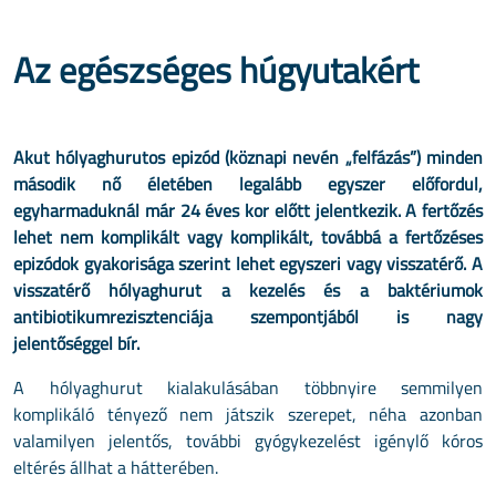
Az egészséges húgyutakért
Akut hólyaghurutos epizód (köznapi nevén „felfázás”) minden
második nő életében legalább egyszer előfordul,
egyharmaduknál már 24 éves kor előtt jelentkezik. A fertőzés
lehet nem komplikált vagy komplikált, továbbá a fer­tőzéses
epizódok gyakorisága szerint lehet egyszeri vagy visszatérő. A
visszatérő hólyaghurut a kezelés és a baktériumok
antibiotikumrezisztenciája szempontjá­ból is nagy
jelentőséggel bír.
A hólyaghu­rut kialakulásában többnyire semmilyen
komplikáló tényező nem játszik szerepet, néha azonban
valamilyen jelentős, további gyógykezelést igénylő kóros
eltérés állhat a hátterében.