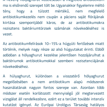
ma is elsőrendű szerepet tölt be. Ugyanakkor figyelemre méltó
tény, hogy a túlzott mértékű, nem megfelelő
antibiotikumkezelés nem csupán a páciens sa­ját flórájának
kiirtása szempontjából káros, de az antibiotikumokra
rezisztens bakté­riumtörzsek számának növekedéséhez is
vezet.
Az antibiotikumfelírások 10–15%-a húgyúti fertőzések miatt
történik, melyek nagy része az alsó húgyutakat érinti. Ebből
adódóan a hólyaghurut kezelése jelentősen hoz­zájárulhat a
baktériumok antibiotikumokkal szembeni rezisztenciájának
növekedésé­hez.
A húlyaghurut, különösen a visszatérő hólyaghurut
megelőzésében a nem antibiotikum alapú módszerek
használatának nagyon fontos szerepe van. Azonban több
módszer esetén korlátozott mennyiségű jól megtervezett
vizsgálat áll rendelkezésre, ezért ez a terület további intenzív
kutatást igényel. Az Európai Urológus Társaság hatályos