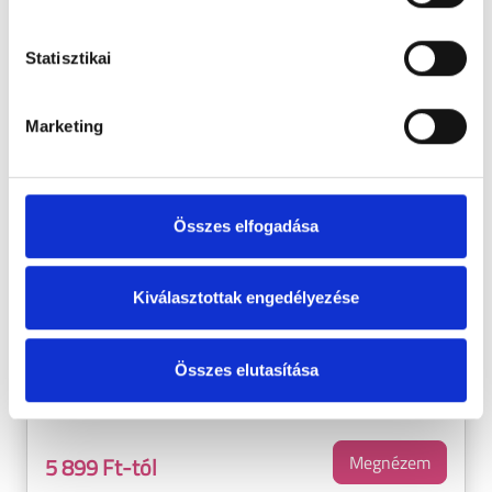
Statisztikai
Marketing
Dimotec Duo - 30db filmtabletta
Összes elfogadása
Kiválasztottak engedélyezése
Dimotec Duo diozminnal és szúrós csodabogyóval a vénák
egészségéért*
Fáradt, elnehezedett, feldagadt lábakkal küzd? A Dimotec Duo
Összes elutasítása
kettős összetevőjével segít megkönnyebbülni és csökkenteni
a duzzanatot.
Megnézem
5 899 Ft-tól