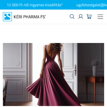
12 000 Ft-tól ingyenes kiszállítás*
ugyfelszolgalat@k