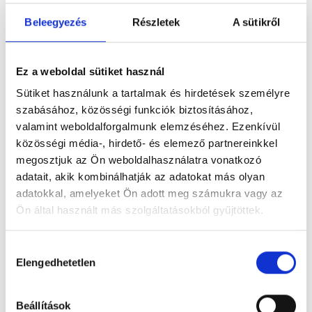
Beleegyezés
Részletek
A sütikről
DimoVena Sercegő hab
Ez a weboldal sütiket használ
A DimoVena Sercegő hab azonnali felfrissülést biztosít a
Sütiket használunk a tartalmak és hirdetések személyre
fáradt, elnehezedett lábaknak. - Kozmetikum
szabásához, közösségi funkciók biztosításához,
valamint weboldalforgalmunk elemzéséhez. Ezenkívül
Megnézem
4 699 Ft-tól
közösségi média-, hirdető- és elemező partnereinkkel
megosztjuk az Ön weboldalhasználatra vonatkozó
adatait, akik kombinálhatják az adatokat más olyan
adatokkal, amelyeket Ön adott meg számukra vagy az
Ön által használt más szolgáltatásokból gyűjtöttek.
Hozzájárulás
Elengedhetetlen
kiválasztása
Beállítások