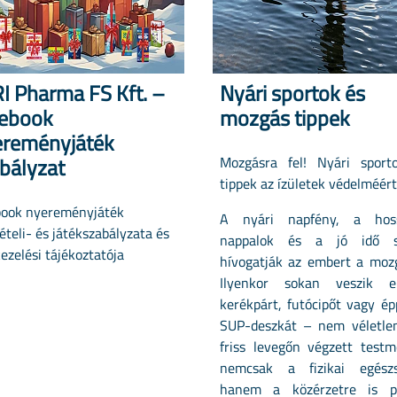
I Pharma FS Kft. –
Nyári sportok és
ebook
mozgás tippek
reményjáték
bályzat
Mozgásra fel! Nyári sport
tippek az ízületek védelméért
book nyereményjáték
A nyári napfény, a hos
ételi- és játékszabályzata és
nappalok és a jó idő s
ezelési tájékoztatója
hívogatják az embert a mozg
Ilyenkor sokan veszik 
kerékpárt, futócipőt vagy é
SUP-deszkát – nem véletlen
friss levegőn végzett testm
nemcsak a fizikai egészs
hanem a közérzetre is po