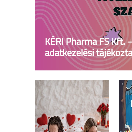
KÉRI Pharma FS Kft. –
adatkezelési tájékozta