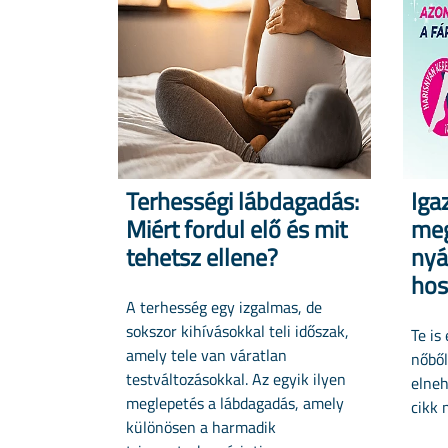
Terhességi lábdagadás:
Igaz
Miért fordul elő és mit
meg
tehetsz ellene?
nyá
hos
A terhesség egy izgalmas, de
sokszor kihívásokkal teli időszak,
Te is
amely tele van váratlan
nőből
testváltozásokkal. Az egyik ilyen
elneh
meglepetés a lábdagadás, amely
cikk 
különösen a harmadik