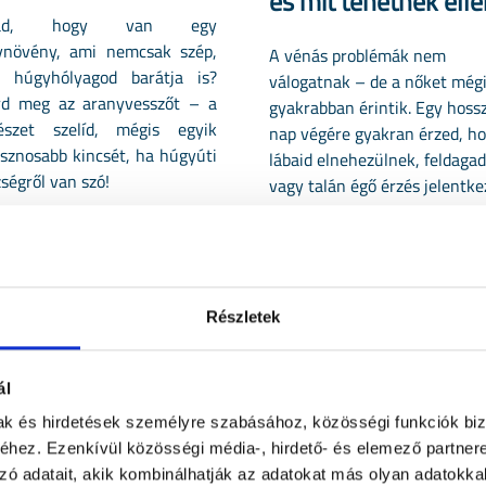
és mit tehetnek ell
tad, hogy van egy
ynövény, ami nemcsak szép,
A vénás problémák nem
 húgyhólyagod barátja is?
válogatnak – de a nőket még
rd meg az aranyvesszőt – a
gyakrabban érintik. Egy hoss
észet szelíd, mégis egyik
nap végére gyakran érzed, h
sznosabb kincsét, ha húgyúti
lábaid elnehezülnek, feldaga
ségről van szó!
vagy talán égő érzés jelentk
Részletek
ál
mak és hirdetések személyre szabásához, közösségi funkciók biz
hez. Ezenkívül közösségi média-, hirdető- és elemező partner
zó adatait, akik kombinálhatják az adatokat más olyan adatokka