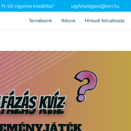
Ft-tól ingyenes kiszállítás*
ugyfelszolgalat@keri.hu
Termékeink
Rólunk
Hírlevél feliratkozás