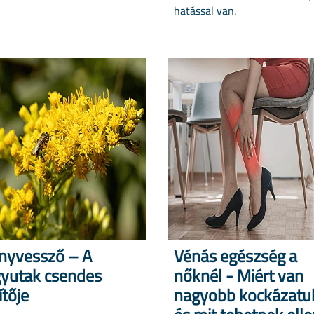
hatással van.
nyvessző – A
Vénás egészség a
yutak csendes
nőknél - Miért van
ítője
nagyobb kockázatu