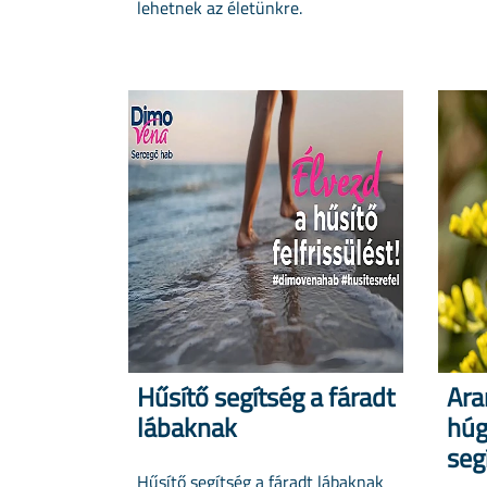
lehetnek az életünkre.
Hűsítő segítség a fáradt
Ara
lábaknak
húg
seg
Hűsítő segítség a fáradt lábaknak