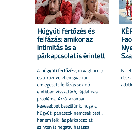
Húgyúti fertőzés és
KÉR
felfázás: amikor az
Fac
intimitás és a
Nye
párkapcsolat is érintett
Sza
A
húgyúti fertőzés
(hólyaghurut)
Face
és a köznyelvben gyakran
részv
emlegetett
felfázás
sok nő
adatk
életében visszatérő, fájdalmas
probléma. Arról azonban
kevesebbet beszélünk, hogy a
húgyúti panaszok nemcsak testi,
hanem lelki és párkapcsolati
szinten is negatív hatással