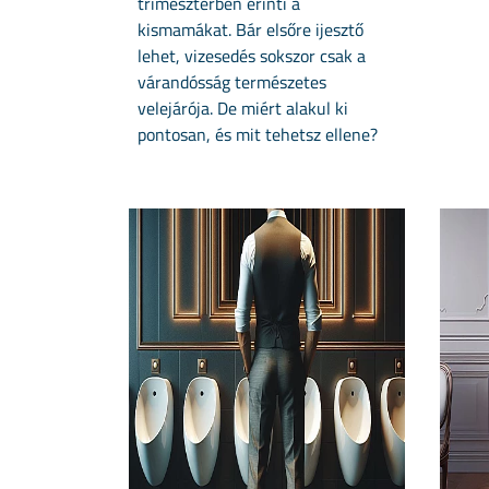
trimeszterben érinti a
kismamákat. Bár elsőre ijesztő
lehet, vizesedés sokszor csak a
várandósság természetes
velejárója. De miért alakul ki
pontosan, és mit tehetsz ellene?