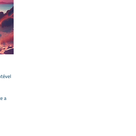
ntével
ze a