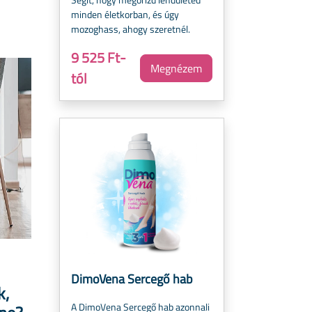
minden életkorban, és úgy
mozoghass, ahogy szeretnél.
9 525 Ft-
Megnézem
tól
DimoVena Sercegő hab
k,
A DimoVena Sercegő hab azonnali