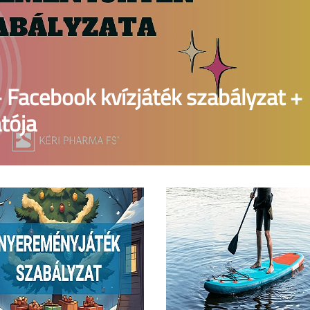
 Facebook kvízjáték szabályzat +
tója