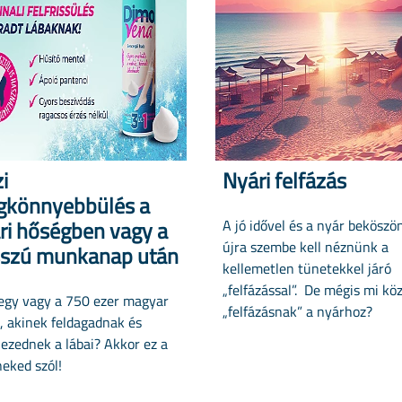
i
Nyári felfázás
könnyebbülés a
ri hőségben vagy a
A jó idővel és a nyár beköszö
újra szembe kell néznünk a
szú munkanap után
kellemetlen tünetekkel járó
„felfázással”. De mégis mi kö
 egy vagy a 750 ezer magyar
„felfázásnak” a nyárhoz?
, akinek feldagadnak és
ezednek a lábai? Akkor ez a
neked szól!