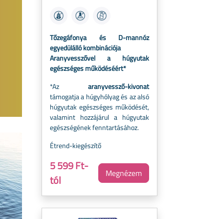
Tőzegáfonya és D-mannóz
egyedülálló kombinációja
Aranyvesszővel a húgyutak
egészséges működéséért*
*Az
aranyvessző-kivonat
támogatja a húgyhólyag és az alsó
húgyutak egészséges működését,
valamint hozzájárul a húgyutak
egészségének fenntartásához.
Étrend-kiegészítő
5 599 Ft-
Megnézem
tól