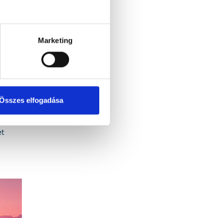
i
Marketing
alom
ra
érfiak
Összes elfogadása
et