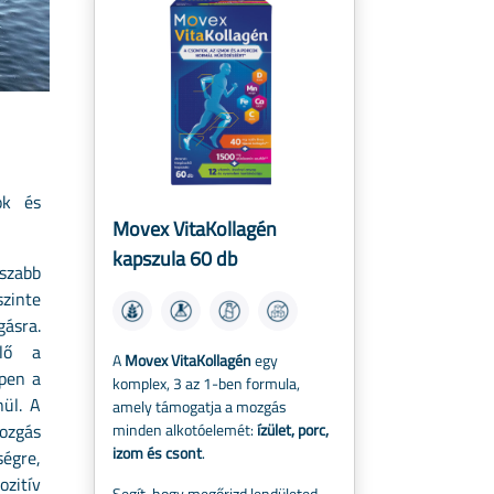
ok és
Movex VitaKollagén
kapszula 60 db
szabb
zinte
ásra.
elő a
A
Movex VitaKollagén
egy
ppen a
komplex, 3 az 1-ben formula,
ül. A
amely támogatja a mozgás
ozgás
minden alkotóelemét:
ízület, porc,
izom és csont
.
égre,
zitív
Segít, hogy megőrizd lendületed