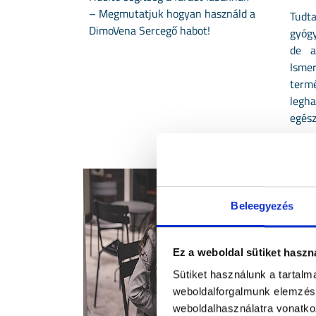
– Megmutatjuk hogyan használd a
Tud
DimoVena Sercegő habot!
gyóg
de a
Isme
term
legha
egész
Beleegyezés
Ez a weboldal sütiket haszn
Sütiket használunk a tartal
weboldalforgalmunk elemzésé
weboldalhasználatra vonatko