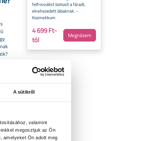
ene?
felfrissülést biztosít a fáradt,
elnehezedett lábaknak. -
Kozmetikum
is
4 699 Ft-
zú
Megnézem
tól
ogy
dnak
ezik?
A sütikről
tosításához, valamint
einkkel megosztjuk az Ön
l, amelyeket Ön adott meg