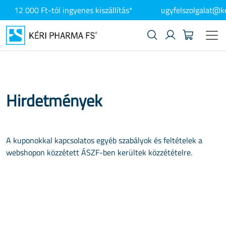
12 000 Ft-tól ingyenes kiszállítás*
ugyfelszolgalat@k
Hirdetmények
A kuponokkal kapcsolatos egyéb szabályok és feltételek a
webshopon közzétett ÁSZF-ben kerültek közzétételre.