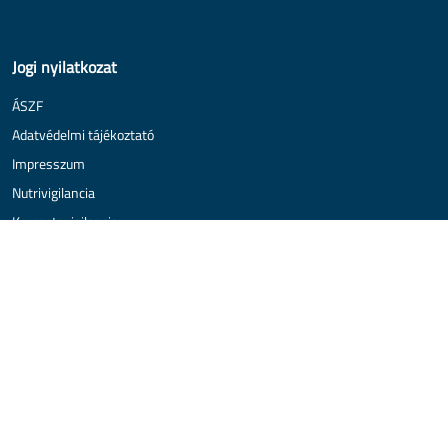
Jogi nyilatkozat
ÁSZF
Adatvédelmi tájékoztató
Impresszum
Nutrivigilancia
Kozmetovigilancia
Medikovigilancia
Alkalmazással kapcsolatos kérdés
Copyright 2026 Kéri Pharma FS Kft.