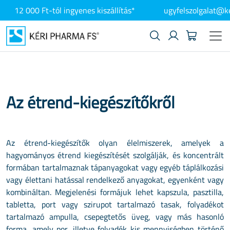
12 000 Ft-tól ingyenes kiszállítás*
ugyfelszolgalat@k
Az étrend-kiegészítőkről
Az étrend-kiegészítők olyan élelmiszerek, amelyek a
hagyományos étrend kiegészítését szolgálják, és koncentrált
formában tartalmaznak tápanyagokat vagy egyéb táplálkozási
vagy élettani hatással rendelkező anyagokat, egyenként vagy
kombináltan. Megjelenési formájuk lehet kapszula, pasztilla,
tabletta, port vagy szirupot tartalmazó tasak, folyadékot
tartalmazó ampulla, csepegtetős üveg, vagy más hasonló
forma, amely por, illetve folyadék kis mennyiségben történő