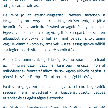
adagolására alkalmas.
De mire jó az étrend-kiegészítő? Nevéből fakadóan a
kiegyensúlyozott, vegyes étrend kiegészítését szolgálhatják a
bennük lévő vitaminok, ásványi anyagok és nyomelemek.
Egyes ilyen elemek orvosilag vizsgált és Európai Uniós szinten
elfogadott előnyökkel bírhatnak, mint például a C-vitamin
vagy B-vitamin komplex, amelyek – a teljesség igénye nélkül
– a legfontosabb vitaminok közé sorolhatók.
A napi C-vitamin szükséglet kielégítése hozzájárulhat például
az immunrendszer vagy a keringési rendszer normál
működésének fenntartásához, de sok egyéb előnyös hatást is
párosít hozzá az Európai Élelmiszerbiztonsági Hatóság.
Fontos megjegyezni azonban, hogy az étrend-kiegészítők
szedése nem helyettesítik a kiegyensúlyozott, vegyes
étrendet és az egészséges életmódot.
Az általunk forgalmazott étrend-kiegészítők a megfelelő