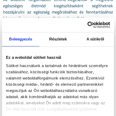
egészséges életmód kiegészítéseként segíthetnek
hozzájárulni az egészség megőrzéséhez és fenntartásához
kúraszerű vagy rendszeres alkalmazás mellett.
Termékeink közé tartozik
Urimenna tőzegáfonyával, D-mannózzal és további 4
Beleegyezés
Részletek
A sütikről
természetes eredetű összetevővel az egészséges húgyutakért!
Az A-vitamin hozzájárul a nyálkahártyák normál állapotának
fenntartásához. Az A- és a C-vitamin hozzájárul az
Ez a weboldal sütiket használ
immunrendszer normál működéséhez.
Sütiket használunk a tartalmak és hirdetések személyre
Granprox 100% természetes virágpollen (rozspollen) kivonatta
szabásához, közösségi funkciók biztosításához,
és B-vitamin komplex-szel a prosztata egészségéért.
valamint weboldalforgalmunk elemzéséhez. Ezenkívül
közösségi média-, hirdető- és elemező partnereinkkel
Bladexa 6 különböző természetes összetevővel a húlyhólyag
megosztjuk az Ön weboldalhasználatra vonatkozó
és a húgyutak egészségéért, ahol az A-vitamin hozzájárul a
adatait, akik kombinálhatják az adatokat más olyan
nyálkahártyák normál állapotának fenntartásához és az
adatokkal, amelyeket Ön adott meg számukra vagy az
immunrendszer normál működéséhez.
Ön által használt más szolgáltatásokból gyűjtöttek.