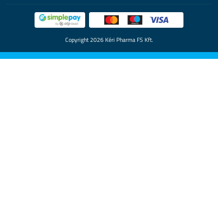
Copyright 2026 Kéri Pharma FS Kft.
Az Urimenna szájban oldódó granulátum 14db, Granprox 30db
filmtabletta, Dimotec Duo 30db filmtabletta, Movex
VitaKollagén 60db filmtabletta, Sinvia Harmony 60 db
kapszula, Sinvia+ 60 db kapszula, Sinvia- kapszula 60 db
termékek étrend-kiegészítők. Az étrend-kiegészítő nem
helyettesíti a kiegyensúlyozott, vegyes étrendet és az
egészséges életmódot. Kisgyermekek elől elzárva tartandó!
A DimoVena Sercegő hab 150 ml kozmetikum. Kisgyermekek
elől elzárva tartandó!
A Rezoflex tapasz, Granprox kúp (10db) és Urimenna kapszula
(30db) gyógyászati segédeszköznek minősülő orvostechnikai
eszköz.