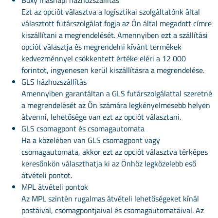
Boxy másnapi házhozszállítás
Ezt az opciót választva a logisztikai szolgáltatónk által
választott futárszolgálat fogja az Ön által megadott címre
kiszállítani a megrendelését. Amennyiben ezt a szállítási
opciót választja és megrendelni kívánt termékek
kedvezménnyel csökkentett értéke eléri a 12 000
forintot, ingyenesen kerül kiszállításra a megrendelése.
GLS házhozszállítás
Amennyiben garantáltan a GLS futárszolgálattal szeretné
a megrendelését az Ön számára legkényelmesebb helyen
átvenni, lehetősége van ezt az opciót választani.
GLS csomagpont és csomagautomata
Ha a közelében van GLS csomagpont vagy
csomagautomata, akkor ezt az opciót választva térképes
keresőnkön választhatja ki az Önhöz legközelebb eső
átvételi pontot.
MPL átvételi pontok
Az MPL szintén rugalmas átvételi lehetőségeket kínál
postáival, csomagpontjaival és csomagautomatáival. Az