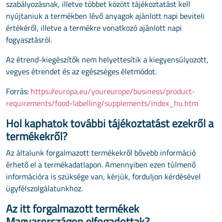
szabályozásnak, illetve többet között tájékoztatást kell
nyújtaniuk a termékben lévő anyagok ajánlott napi beviteli
értékéről, illetve a termékre vonatkozó ajánlott napi
fogyasztásról.
Az étrend-kiegészítők nem helyettesítik a kiegyensúlyozott,
vegyes étrendet és az egészséges életmódot.
Forrás:
https://europa.eu/youreurope/business/product-
requirements/food-labelling/supplements/index_hu.htm
Hol kaphatok további tájékoztatást ezekről a
termékekről?
Az általunk forgalmazott termékekről bővebb információ
érhető el a termékadatlapon. Amennyiben ezen túlmenő
információra is szüksége van, kérjük, forduljon kérdésével
ügyfélszolgálatunkhoz.
Az itt forgalmazott termékek
Magyarországon elfogadottak?