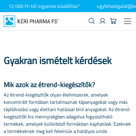
12 000 Ft-tól ingyenes kiszállítás*
ugyfelszolgalat@k
Gyakran ismételt kérdések
Mik azok az étrend-kiegészítők?
Az étrend-kiegészítők olyan élelmiszerek, amelyek
koncentrált formában tartalmaznak tápanyagokat vagy más
táplálkozási vagy élettani hatással bíró anyagokat. Az étrend-
kiegészítők kis mennyiségben adagolva fogyasztható
termékek, amelyek különböző formákban kaphatóak. Ezeknek
a termékeknek meg kell felelniük a hatályos uniós