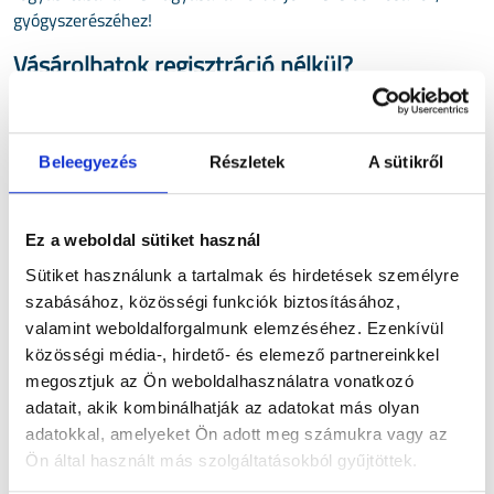
gyógyszerészéhez!
Vásárolhatok regisztráció nélkül?
Természetesen nem szükséges regisztrálni a vásárláshoz,
anélkül el elküldheti megrendelését. Azonban a regisztráció
nem jár semmilyen kötelezettséggel, viszont kényelmesebb és
Beleegyezés
Részletek
A sütikről
gyorsabb vásárlási élményt tesz lehetővé a későbbiekben.
Vásárolhatok cégként?
Ez a weboldal sütiket használ
Lehetősége van cégként vásárolni és cég nevére kiállított
Sütiket használunk a tartalmak és hirdetések személyre
számlát kérni. Ezt a kosár oldalunkon lesz lehetősége jelezni.
szabásához, közösségi funkciók biztosításához,
Átvehetem a rendelésemet személyesen?
valamint weboldalforgalmunk elemzéséhez. Ezenkívül
közösségi média-, hirdető- és elemező partnereinkkel
Személyes átvételre nincs mód, azonban többféle opciót is
megosztjuk az Ön weboldalhasználatra vonatkozó
kínálunk a házhozszállításra vagy csomagpontos,
adatait, akik kombinálhatják az adatokat más olyan
csomagautomatás átvételre.
adatokkal, amelyeket Ön adott meg számukra vagy az
Hogyan vehetem át a rendelésemet?
Ön által használt más szolgáltatásokból gyűjtöttek.