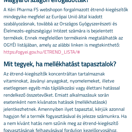
A Kéri Pharma FS webshopon forgalmazott étrend-kiegészítők
mindegyike megfelel az Európai Unió által kiadott
szabályozásnak, továbbá az Országos Gyógyszerészeti és
Élelmezés-egészségügyi Intézet számára is bejelentett
termékek. Ennek megfelelően termékeink megtalálhatók az
OGYÉI listájában, amely az alábbi linken is megtekinthető:
https://ogyei.gov.hu/ETREND_LISTA/#
Mit tegyek, ha mellékhatást tapasztalok?
Az étrend-kiegészítők koncentráltan tartalmaznak
vitaminokat, ásványi anyagokat, nyomelemeket, illetve
esetlegesen egyéb más táplálkozási vagy élettani hatással
rendelkező összetevőket. Emiatt alkalmazásuk során
esetenként nem kívánatos hatások (mellékhatások)
jelentkezhetnek. Amennyiben ilyet tapasztal, kérjük azonnal
hagyjon fel a termék fogyasztásával és jelezze számunkra. Ha
a nem kívánt hatás nem szűnik meg az étrend-kiegészítő
fogyasztásának felhagyásával forduljon kezelőorvosához,