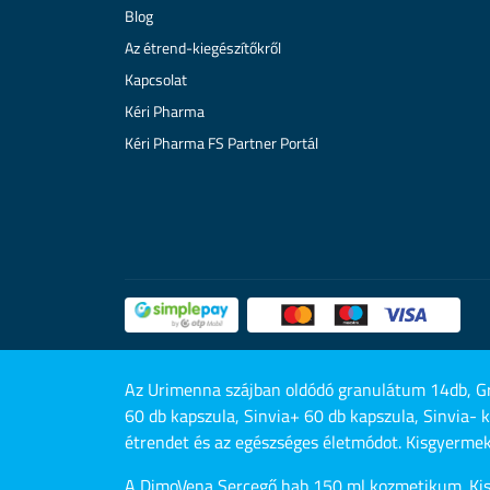
Blog
Az étrend-kiegészítőkről
Kapcsolat
Kéri Pharma
Kéri Pharma FS Partner Portál
Az Urimenna szájban oldódó granulátum 14db, Gr
60 db kapszula, Sinvia+ 60 db kapszula, Sinvia- 
étrendet és az egészséges életmódot. Kisgyermeke
A DimoVena Sercegő hab 150 ml kozmetikum. Kisg