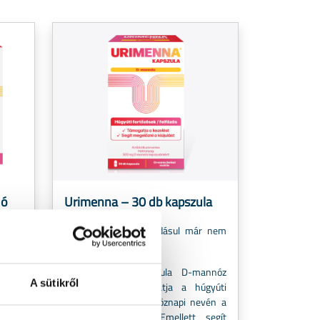
dó
Urimenna – 30 db kapszula
Felfázás gyötör? Ráadásul már nem
először?
Az Urimenna kapszula D-mannóz
A sütikről
lálló
hatónyagával támogatja a húgyúti
fertőzések vagy hétköznapi nevén a
utak
felfázás kezelését. Emellett segít