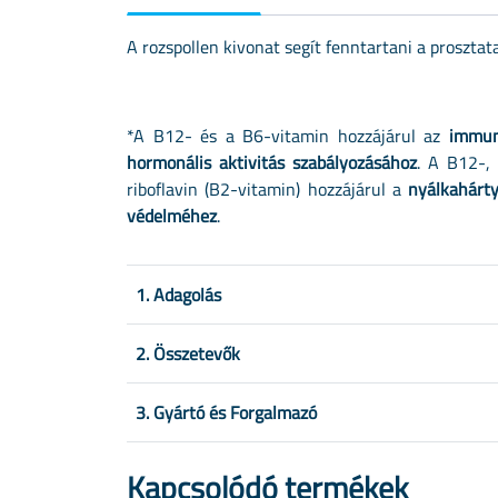
A rozspollen kivonat segít fenntartani a prosztata
*A B12- és a B6-vitamin hozzájárul az
immun
hormonális aktivitás szabályozásához
. A B12-,
riboflavin (B2-vitamin) hozzájárul a
nyálkahárt
védelméhez
.
1. Adagolás
2. Összetevők
3. Gyártó és Forgalmazó
Kapcsolódó termékek