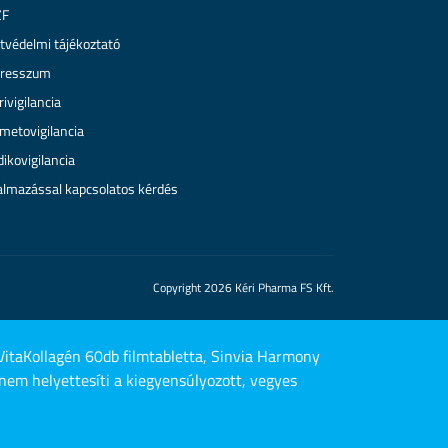
ZF
tvédelmi tájékoztató
resszum
rivigilancia
metovigilancia
ikovigilancia
almazással kapcsolatos kérdés
Copyright 2026 Kéri Pharma FS Kft.
VitaKollagén 60db filmtabletta, Sinvia Harmony
nem helyettesíti a kiegyensúlyozott, vegyes