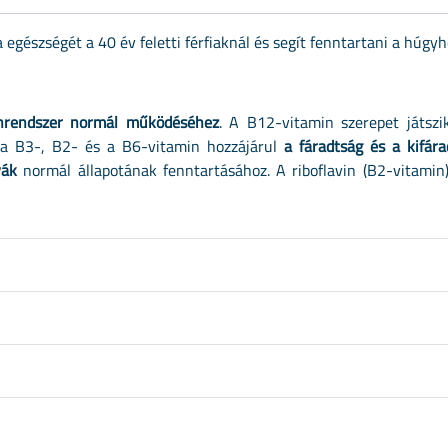
 egészségét a 40 év feletti férfiaknál és segít fenntartani a húgyh
rendszer normál működéséhez
. A B12-vitamin szerepet játsz
 a B3-, B2- és a B6-vitamin hozzájárul
a fáradtság és a kifár
yák
normál állapotának fenntartásához. A riboflavin (B2-vitamin