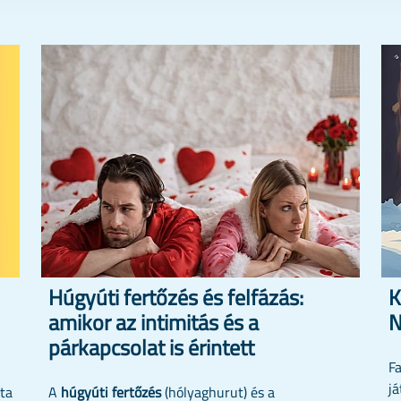
Húgyúti fertőzés és felfázás:
K
amikor az intimitás és a
N
párkapcsolat is érintett
F
já
ata
A
húgyúti fertőzés
(hólyaghurut) és a