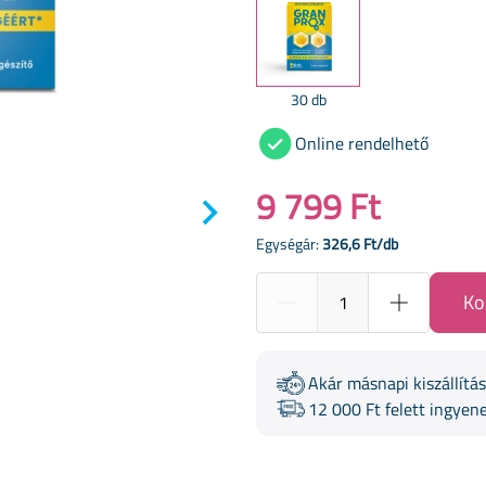
30 db
Online rendelhető
9 799 Ft
Egységár:
326,6 Ft/db
Ko
Akár másnapi kiszállítás
12 000 Ft felett ingyene