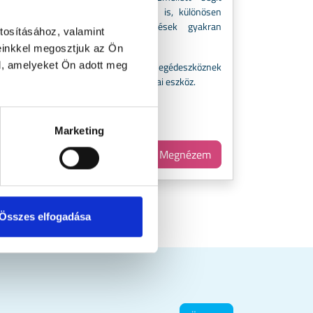
annak megelőzésében is, különösen
akkor, ha a fertőzések gyakran
tosításához, valamint
tja a
visszatérnek.
einkkel megosztjuk az Ön
yutak
l, amelyeket Ön adott meg
amint
Gyógyászati segédeszköznek
gének
minősülő orvostechnikai eszköz.
Marketing
em
Megnézem
5 099 Ft-tól
Összes elfogadása