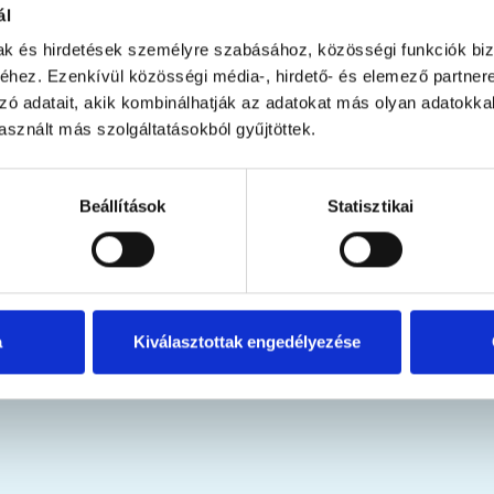
nerál. Hatékony kiegészítő
ál
egészséges működéséért*
elés akut és krónikus
mak és hirdetések személyre szabásához, közösségi funkciók biz
*Az
aranyvessző-kivonat
támoga
tatagyulladásban szenvedőknek.
hez. Ezenkívül közösségi média-, hirdető- és elemező partner
húgyhólyag és az alsó húg
gyászati segédeszköznek
zó adatait, akik kombinálhatják az adatokat más olyan adatokka
egészséges működését, val
ülő orvostechnikai eszköz.
hozzájárul a húgyutak egészsé
sznált más szolgáltatásokból gyűjtöttek.
fenntartásához.
Étrend-kiegészítő
Beállítások
Statisztikai
Megnézem
Megnéz
99 Ft-tól
5 599 Ft-tól
a
Kiválasztottak engedélyezése