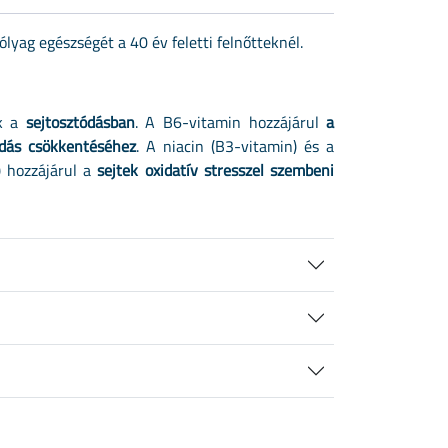
ólyag egészségét a 40 év feletti felnőtteknél.
ik a
sejtosztódásban
. A B6-vitamin hozzájárul
a
adás csökkentéséhez
. A niacin (B3-vitamin) és a
) hozzájárul a
sejtek oxidatív stresszel szembeni