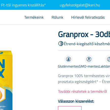
Ft-tól ingyenes kiszállítás*
ugyfelszolgalat@keri.hu
Termékeink
Rólunk
Hírlevél feliratkozás
Granprox - 30db
Étrend-kiegészítő készítm
Gluténmentes
GMO-mentes
Laktóz
Granprox 100% természetes vir
prosztata egészségéért* - Étre
További részletek a termékről
Válasszon kiszerelést: