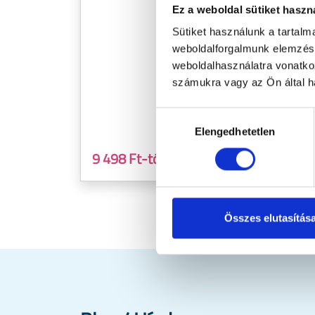
rege
Ez a weboldal sütiket haszn
kez
Sütiket használunk a tartal
prosz
weboldalforgalmunk elemzésé
Gyó
weboldalhasználatra vonatko
minős
számukra vagy az Ön által ha
Hozzájárulás
Elengedhetetlen
kiválasztása
Megnézem
9 498 Ft-tól
5 9
Összes elutasítás