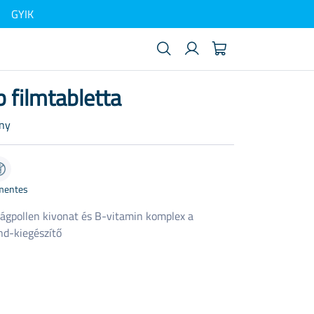
GYIK
 filmtabletta
ény
mentes
ágpollen kivonat és B-vitamin komplex a
nd-kiegészítő