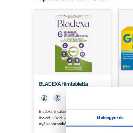
BLADEXA filmtabletta
Gran
Akut 
Bladexa 6 különböző aktív
kínoz
összetevővel az egészséges
Beleegyezés
nyálkahártyákért* - Étrend-kiegészítő
Megé
ható