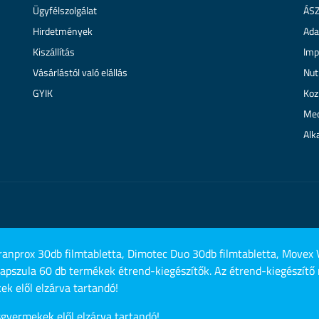
Ügyfélszolgálat
ÁS
Hirdetmények
Ada
Kiszállítás
Imp
Vásárlástól való elállás
Nut
GYIK
Koz
Med
Alk
anprox 30db filmtabletta, Dimotec Duo 30db filmtabletta, Movex 
kapszula 60 db termékek étrend-kiegészítők. Az étrend-kiegészítő 
k elől elzárva tartandó!
yermekek elől elzárva tartandó!