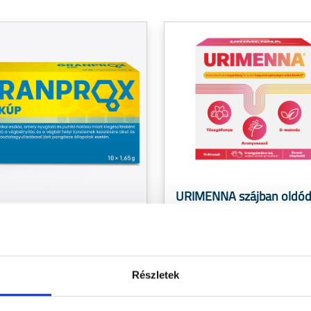
URIMENNA szájban oldó
granulátum
prox kúp - 10 db
vagy krónikus prosztatagyulladás
za?
Részletek
Tőzegáfonya és D-mannóz egyedü
rkezett a Granprox kúp, ami
kombinációja
anyagainak köszönhetően véd és
Aranyvesszővel a húgy