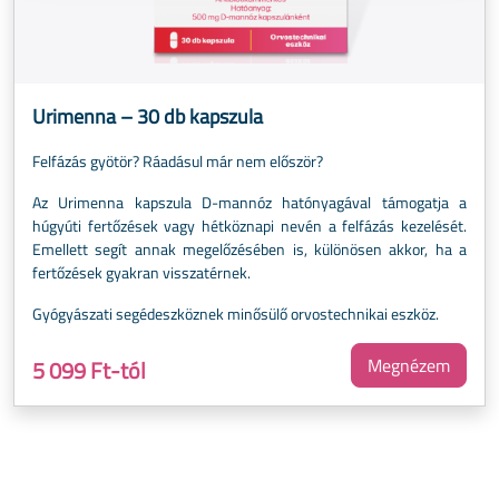
Urimenna – 30 db kapszula
Felfázás gyötör? Ráadásul már nem először?
Az Urimenna kapszula D-mannóz hatónyagával támogatja a
húgyúti fertőzések vagy hétköznapi nevén a felfázás kezelését.
Emellett segít annak megelőzésében is, különösen akkor, ha a
fertőzések gyakran visszatérnek.
Gyógyászati segédeszköznek minősülő orvostechnikai eszköz.
Megnézem
5 099 Ft-tól