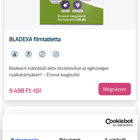
BLADEXA filmtabletta
Bladexa 6 különböző aktív összetevővel az egészséges
nyálkahártyákért* - Étrend-kiegészítő
Megnézem
9 498 Ft-tól
Beleegyezés
Részletek
A sütikről