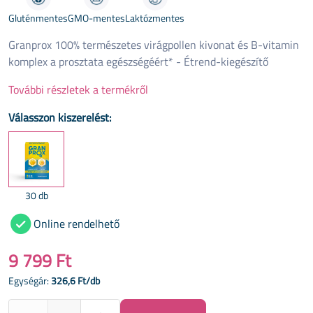
Gluténmentes
GMO-mentes
Laktózmentes
Granprox 100% természetes virágpollen kivonat és B-vitamin
komplex a prosztata egészségéért* - Étrend-kiegészítő
További részletek a termékről
Válasszon kiszerelést:
30 db
Online rendelhető
9 799 Ft
Egységár:
326,6 Ft/db