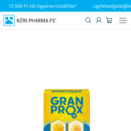
12 000 Ft-tól ingyenes kiszállítás*
ugyfelszolgalat@k