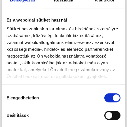
Ez a weboldal sütiket használ
Sütiket használunk a tartalmak és hirdetések személyre
szabásához, közösségi funkciók biztosításához,
valamint weboldalforgalmunk elemzéséhez. Ezenkívül
közösségi média-, hirdető- és elemező partnereinkkel
megosztjuk az Ön weboldalhasználatra vonatkozó
adatait, akik kombinálhatják az adatokat más olyan
adatokkal, amelyeket Ön adott meg számukra vagy az
Ön által használt más szolgáltatásokból gyűjtöttek.
URIMENNA szájban oldódó granulátum
Hozzájárulás
Elengedhetetlen
kiválasztása
Tőzegáfonya és D-mannóz egyedülálló kombinációja
Aranyvesszővel a húgyutak egészséges működéséért*
Beállítások
*Az
aranyvessző-kivonat
támogatja a húgyhólyag és az alsó