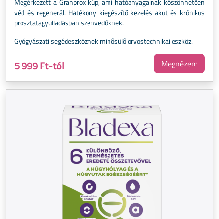
Megérkezett a Granprox kúp, ami hatóanyagainak köszönhetően
véd és regenerál. Hatékony kiegészítő kezelés akut és krónikus
prosztatagyulladásban szenvedőknek.
Gyógyászati segédeszköznek minősülő orvostechnikai eszköz.
Megnézem
5 999 Ft-tól